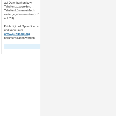
auf Datenbanken bzw.
Tabellen zuzugreifen.
Tabellen können einfach
weitergegeben werden (z. B.
auf CD).
PublicSQL ist Open-Source
und kann unter
www.publicsql.org
heruntergeladen werden.