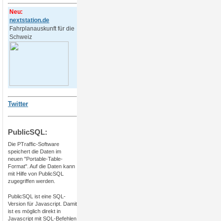
Neu:
nextstation.de
Fahrplanauskunft für die
Schweiz
Twitter
PublicSQL:
Die PTraffic-Software
speichert die Daten im
neuen "Portable-Table-
Format". Auf die Daten kann
mit Hilfe von PublicSQL
zugegriffen werden.
PublicSQL ist eine SQL-
Version für Javascript. Damit
ist es möglich direkt in
Javascript mit SQL-Befehlen