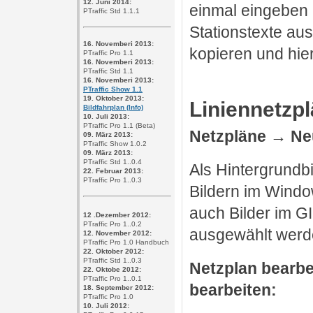
12. Juni 2014:
einmal eingeben
PTraffic Std 1.1.1
Stationstexte a
16. Novemberi 2013:
kopieren und hier
PTraffic Pro 1.1
16. Novemberi 2013:
PTraffic Std 1.1
16. Novemberi 2013:
PTraffic Show 1.1
19. Oktober 2013:
Liniennetzp
Bildfahrplan (Info)
10. Juli 2013:
PTraffic Pro 1.1 (Beta)
Netzpläne → Ne
09. März 2013:
PTraffic Show 1.0.2
09. März 2013:
PTraffic Std 1..0.4
Als Hintergrundb
22. Februar 2013:
PTraffic Pro 1..0.3
Bildern im Wind
auch Bilder im G
12 .Dezember 2012:
PTraffic Pro 1..0.2
ausgewählt werd
12. November 2012:
PTraffic Pro 1.0 Handbuch
22. Oktober 2012:
PTraffic Std 1..0.3
Netzplan bearbe
22. Oktobe 2012:
PTraffic Pro 1..0.1
bearbeiten:
18. September 2012:
PTraffic Pro 1.0
10. Juli 2012: