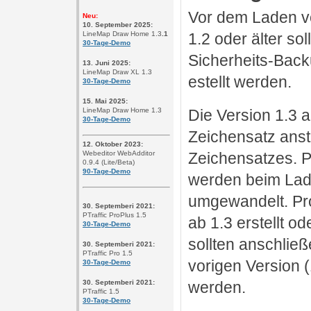
Vor dem Laden vo
Neu:
10. September 2025
:
LineMap Draw Home 1.3
.1
1.2 oder älter sol
30-Tage-Demo
Sicherheits-Back
13. Juni 2025
:
LineMap Draw XL 1.3
estellt werden.
30-Tage-Demo
15. Mai 2025
:
LineMap Draw Home 1.3
Die Version 1.3 
30-Tage-Demo
Zeichensatz anst
12. Oktober 2023
:
Zeichensatzes. P
Webeditor WebAdditor
0.9.4 (Lite/Beta)
90-Tage-Demo
werden beim Lad
umgewandelt. Pro
30. Septemberi 2021:
PTraffic ProPlus 1.5
ab 1.3 erstellt o
30-Tage-Demo
sollten anschließ
30. Septemberi 2021:
PTraffic Pro 1.5
vorigen Version (
30-Tage-Demo
30. Septemberi 2021:
werden.
PTraffic 1.5
30-Tage-Demo