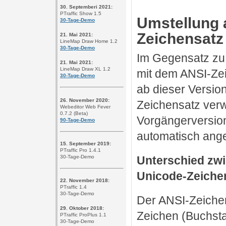
30. Septemberi 2021:
PTraffic Show 1.5
Umstellung 
30-Tage-Demo
Zeichensatz
21. Mai 2021:
LineMap Draw Home 1.2
30-Tage-Demo
Im Gegensatz zu 
21. Mai 2021:
LineMap Draw XL 1.2
mit dem ANSI-Zei
30-Tage-De
mo
ab dieser Versio
26. November 2020:
Zeichensatz verw
Webeditor Web Fever
0.7.2 (Beta)
Vorgängerversio
90-Tage-Demo
automatisch ang
15. September 2019:
PTraffic Pro 1.4.1
Unterschied zw
30-Tage-Demo
Unicode-Zeiche
22. November 2018:
PTraffic 1.4
30-Tage-Demo
Der ANSI-Zeichen
29. Oktober 2018:
Zeichen (Buchsta
PTraffic ProPlus 1.1
30-Tage-Demo