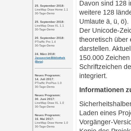
Davon sind 128 in
25. September 2018:
LineMap Draw Home 1.1
weitere 128 lände
30-Tage-Demo
Umlaute ä, ü, ö).
25. September 2018:
LineMap Draw XL 1.1
Der Unicode-Zei
30-Tage-Demo
theoretisch über 
20. September 2018:
PTraffic Pro 1.4
30-Tage-Demo
darstellen. Aktue
24. März 2018:
150.000 Zeichen 
Javascript-Bibliothek
(Beta)
Schriftzeichen d
integriert.
Neues Programm:
14. Juli 2017:
PTraffic ProPlus 1.0
30-Tage-Demo
Informationen z
Neues Programm:
30. Juni 2017:
Sicherheitshalber
LineMap Draw XL 1.0
30-Tage-Demo
Laden eines Proj
Neues Programm:
16. Mai 2017:
Vorgänger-Version
LineMap Draw Home 1.0
30-Tage-Demo